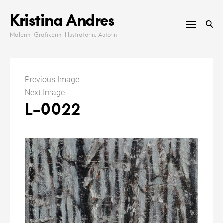
Skip
Kristina Andres
to
content
Malerin, Grafikerin, Illustratorin, Autorin
Previous Image
Next Image
L-0022