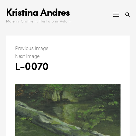
Skip
Kristina Andres
to
content
Malerin, Grafikerin, Illustratorin, Autorin
Previous Image
Next Image
L-0070