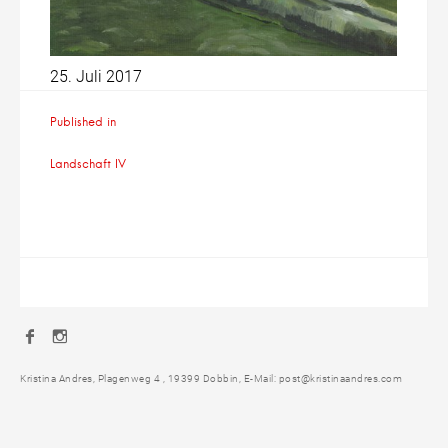
25. Juli 2017
Beitragsnavigation
Published in
Landschaft IV
Facebook
Instagram
Kristina Andres, Plagenweg 4 , 19399 Dobbin, E-Mail: post@kristinaandres.com