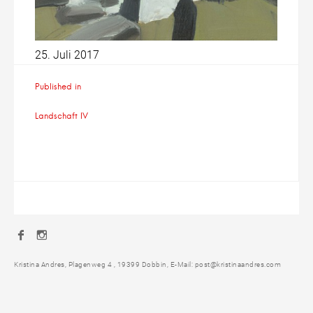
25. Juli 2017
Beitragsnavigation
Published in
Landschaft IV
Facebook
Instagram
Kristina Andres, Plagenweg 4 , 19399 Dobbin, E-Mail: post@kristinaandres.com