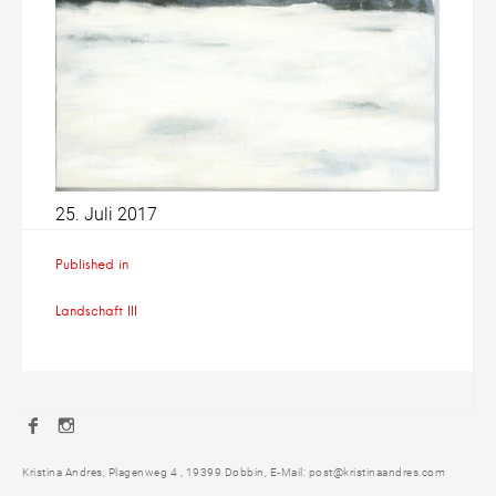
25. Juli 2017
Beitragsnavigation
Published in
Landschaft III
Facebook
Instagram
Kristina Andres, Plagenweg 4 , 19399 Dobbin, E-Mail: post@kristinaandres.com