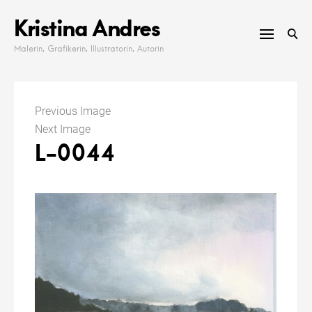
Skip
Kristina Andres
to
content
Malerin, Grafikerin, Illustratorin, Autorin
Previous Image
Next Image
L-0044