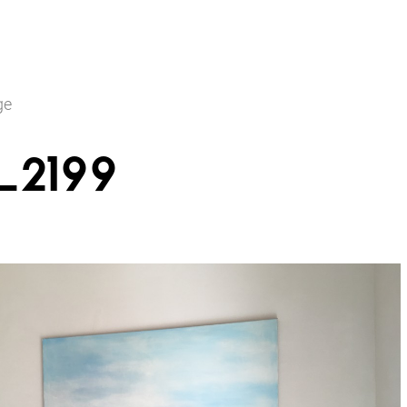
ge
_2199