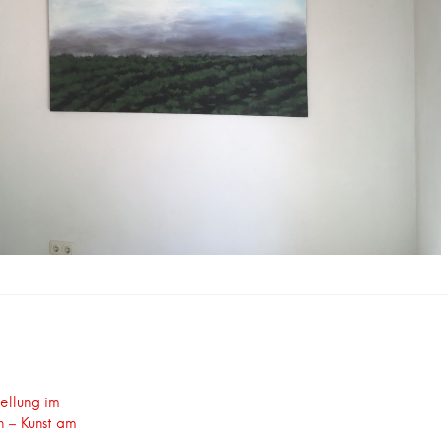
snavigation
tellung im
n – Kunst am