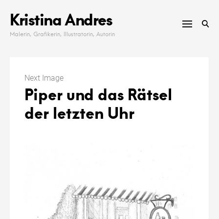
Skip
Kristina Andres
to
content
Malerin, Grafikerin, Illustratorin, Autorin
Next Image
Piper und das Rätsel
der letzten Uhr