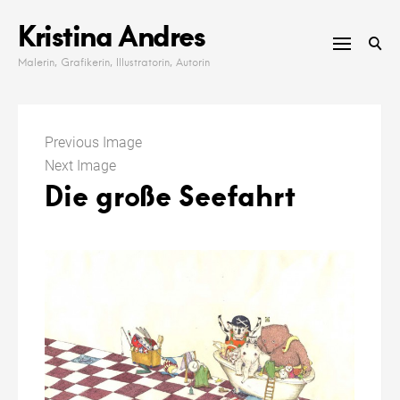
Skip
Kristina Andres
to
content
Malerin, Grafikerin, Illustratorin, Autorin
Previous Image
Next Image
Die große Seefahrt