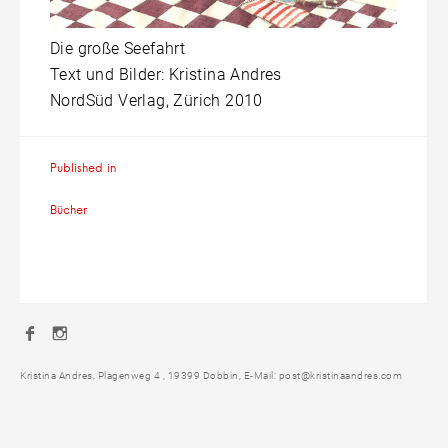
Die große Seefahrt
Text und Bilder: Kristina Andres
NordSüd Verlag, Zürich 2010
Beitragsnavigation
Published in
Bücher
Facebook
Instagram
Kristina Andres, Plagenweg 4 , 19399 Dobbin, E-Mail: post@kristinaandres.com