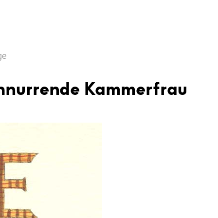
ge
chnurrende Kammerfrau