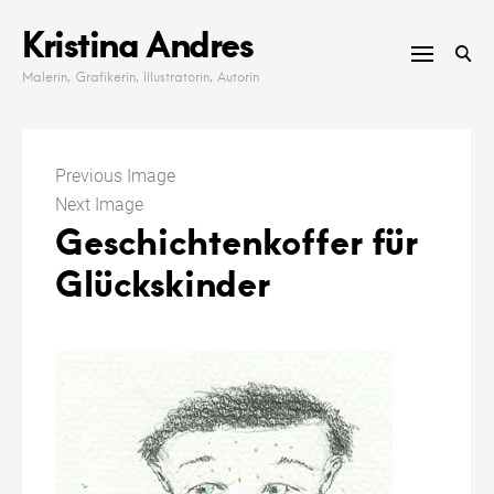
Skip
Kristina Andres
to
content
Malerin, Grafikerin, Illustratorin, Autorin
Previous Image
Next Image
Geschichtenkoffer für
Glückskinder