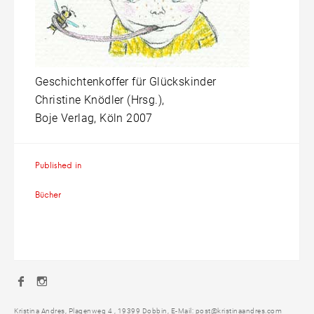
Geschichtenkoffer für Glückskinder
Christine Knödler (Hrsg.),
Boje Verlag, Köln 2007
Beitragsnavigation
Published in
Bücher
Facebook
Instagram
Kristina Andres, Plagenweg 4 , 19399 Dobbin, E-Mail: post@kristinaandres.com