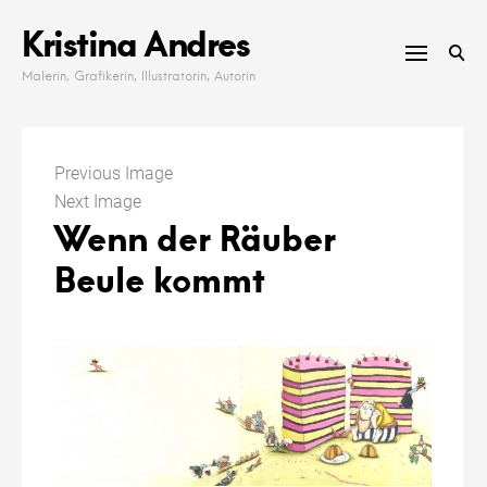
Skip
Kristina Andres
to
content
Malerin, Grafikerin, Illustratorin, Autorin
Previous Image
Next Image
Wenn der Räuber
Beule kommt