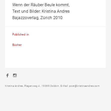
Wenn der Räuber Beule kommt,
Text und Bilder: Kristina Andres
Bajazzoverlag, Zürich 2010
Beitragsnavigation
Published in
Bücher
Facebook
Instagram
Kristina Andres, Plagenweg 4 , 19399 Dobbin, E-Mail: post@kristinaandres.com