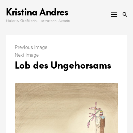
Skip
Kristina Andres
to
content
Malerin, Grafikerin, Illustratorin, Autorin
Previous Image
Next Image
Lob des Ungehorsams