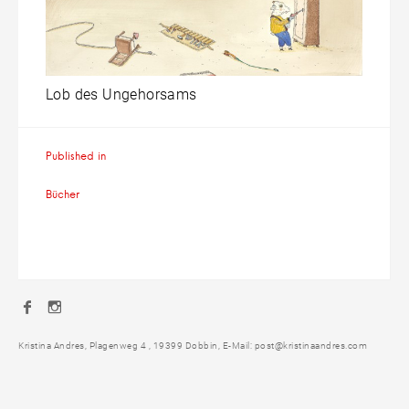
Lob des Ungehorsams
Beitragsnavigation
Published in
Bücher
Facebook
Instagram
Kristina Andres, Plagenweg 4 , 19399 Dobbin, E-Mail: post@kristinaandres.com